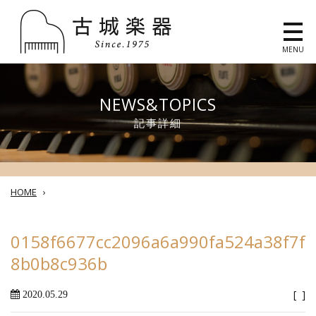
MENU
NEWS&TOPICS
記事詳細
HOME
›
0158f6677cc2096a6a990fa524a38f7f
8b0b8c936b
[ ]
2020.05.29