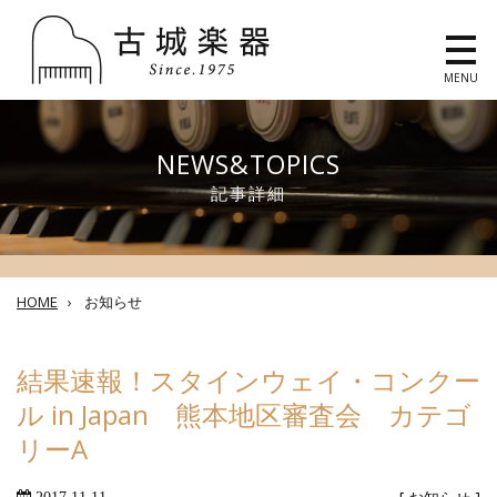
MENU
NEWS&TOPICS
記事詳細
HOME
›
お知らせ
結果速報！スタインウェイ・コンクー
ル in Japan 熊本地区審査会 カテゴ
リーA