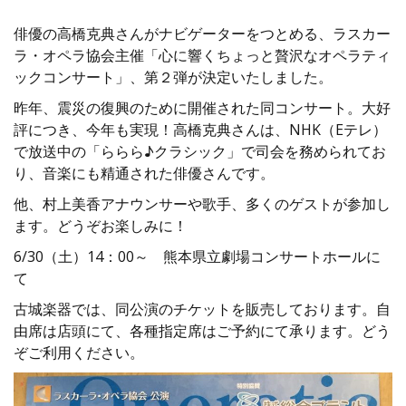
俳優の高橋克典さんがナビゲーターをつとめる、ラスカー
ラ・オペラ協会主催「心に響くちょっと贅沢なオペラティ
ックコンサート」、第２弾が決定いたしました。
昨年、震災の復興のために開催された同コンサート。大好
評につき、今年も実現！高橋克典さんは、NHK（Eテレ）
で放送中の「ららら♪クラシック」で司会を務められてお
り、音楽にも精通された俳優さんです。
他、村上美香アナウンサーや歌手、多くのゲストが参加し
ます。どうぞお楽しみに！
6/30（土）14：00～ 熊本県立劇場コンサートホールに
て
古城楽器では、同公演のチケットを販売しております。自
由席は店頭にて、各種指定席はご予約にて承ります。どう
ぞご利用ください。