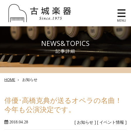
MENU
NEWS&TOPICS
記事詳細
HOME
›
お知らせ
俳優･高橋克典が送るオペラの名曲！
今年も公演決定です。
[
お知らせ
] [
イベント情報
]
2018.04.28