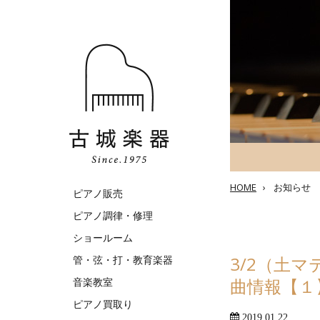
HOME
›
お知らせ
ピアノ販売
ピアノ調律・修理
ショールーム
3/2（土
管・弦・打・教育楽器
曲情報【１
音楽教室
ピアノ買取り
2019.01.22