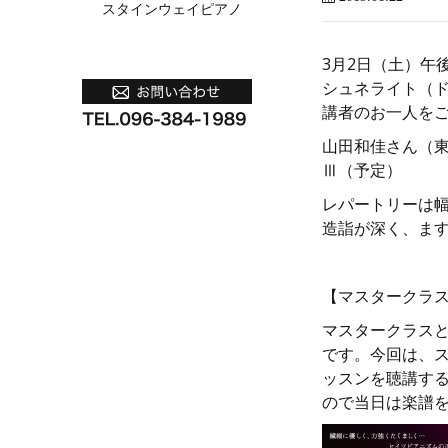
スタインウェイピアノ
3月2日（土）午
シュネライト（
講者のお一人を
山田和佳さん（東
Ⅲ（予定）
レパートリーは
造詣が深く、ま
【マスタークラ
マスタークラス
です。今回は、
ッスンを聴講す
ので当日は楽譜