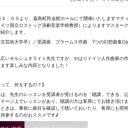
後３：００より、嘉島町民会館ホールにて開催いたしますマテ
ドイツ国立ロストック演劇音楽学校教授）によりますマスター
ご紹介します。
京芸術大学卒）／受講曲 ブラームス作曲 7つの幻想曲集Op.
幅広いキルシュネライト先生ですが、やはりドイツ人作曲家の
すます楽しみな内容となりました！
スって、何をするの？】
とは、先生のレッスンを受講者が受けるのを「聴講」できる、
ステージ上でレッスンがあり、聴講の方は客席にてお聴き頂け
るときは、事前に曲目を確認して聴いておいたり、客席にも照
を持参するのがおススメです♪