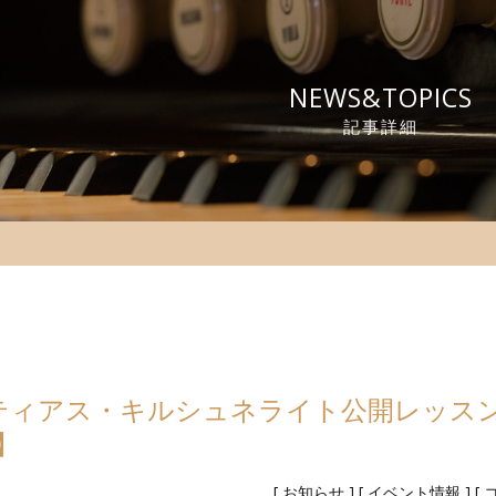
NEWS&TOPICS
記事詳細
マティアス・キルシュネライト公開レッス
】
[
お知らせ
] [
イベント情報
] [